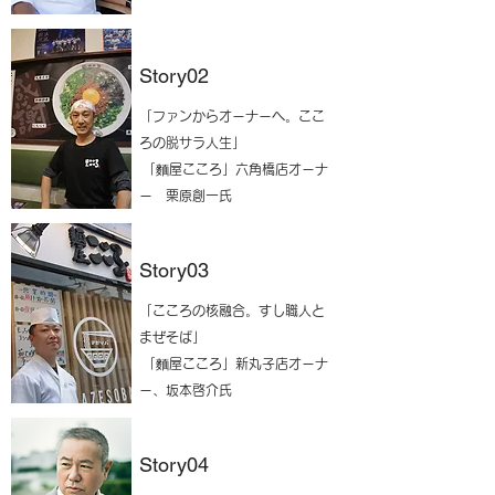
Story02
「ファンからオーナーへ。ここ
ろの脱サラ人生」
「麵屋こころ」六角橋店オーナ
ー 栗原創一氏
Story03
「こころの核融合。すし職人と
まぜそば」
「麵屋こころ」新丸子店オーナ
ー、坂本啓介氏
Story04