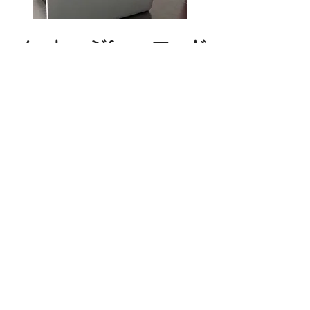
メッセージfromフード
ビジネスロード
東京・蒲田に「株式会社フードビジネス
ロード」が運営する、飲食店舗に特化し
た小さな不動産屋「エステートカフェ蒲
田」があります。不動産屋と言っても、
単なる飲食店舗の物件仲介だけでなく、
昨今のコロナ禍や経営者の高齢化によ
り、継続の厳しい飲食店の退店に際す
る、転貸や売却のサポートを行います。